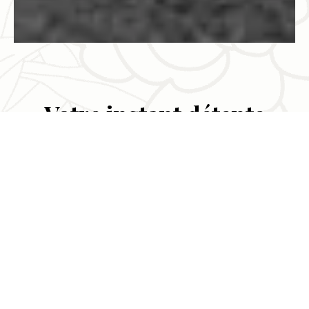
Votre instant détente
NOS TARIFS
Massages
Choix de zone (30min)
60 €