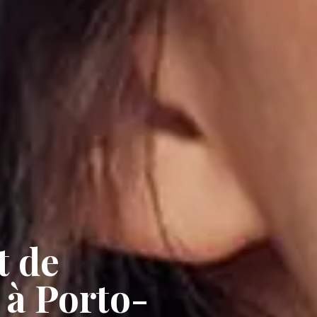
t de
 à Porto-